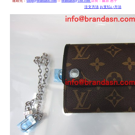
連絡先：
shop@brandasn.com
or
brandasn@188.com
店長：
藤原 惠子
注文方法
お支払い方法