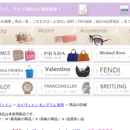
ヴィトン
＞
ルイヴィトン モノグラム 財布
＞ 商品の詳細
商品は未使用新品です。
ク：Ｎ=最高級の商品／Ｓ=高級の商品／Ａ=品質良い品