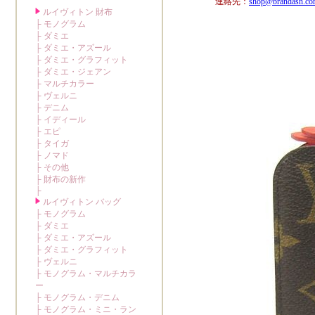
連絡先：
shop@brandasn.c