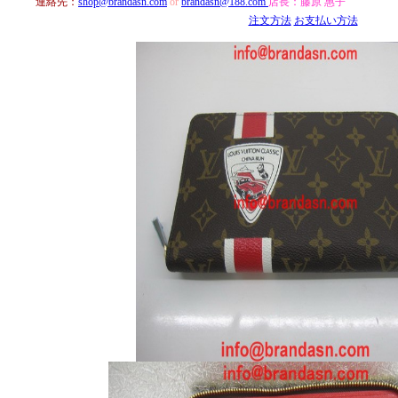
連絡先：
shop@brandasn.com
or
brandasn@188.com
店長：
藤原 惠子
注文方法
お支払い方法