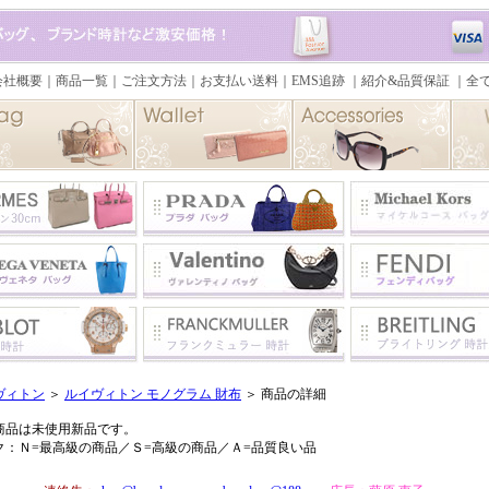
ヴィトン
＞
ルイヴィトン モノグラム 財布
＞ 商品の詳細
商品は未使用新品です。
ク：Ｎ=最高級の商品／Ｓ=高級の商品／Ａ=品質良い品