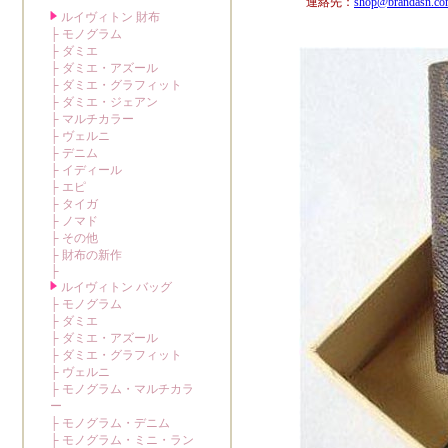
連絡先：
shop@brandasn.c