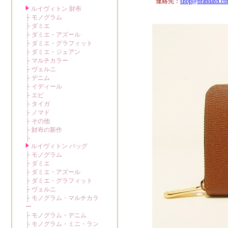
連絡先：
shop@brandasn.c