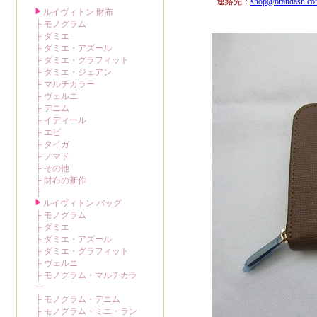
連絡先：
shop@brandasn.c