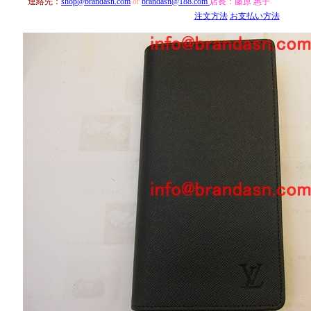
連絡先：
shop@brandasn.com
or
brandasn@188.com
店長：
藤原 惠子
注文方法
お支払い方法