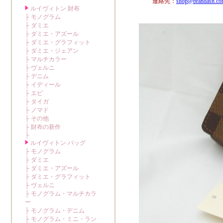
連絡先：
shop@brandasn.c