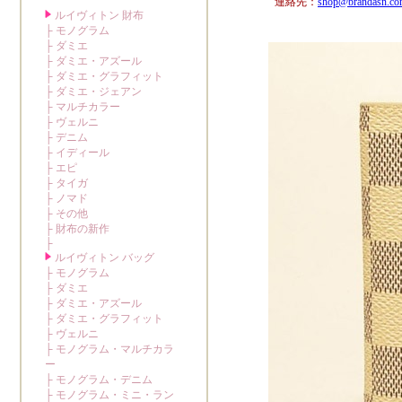
連絡先：
shop@brandasn.c