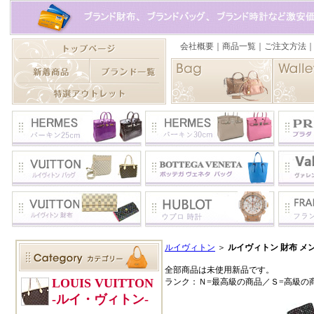
ルイヴィトン
＞
ルイヴィトン 財布 メ
全部商品は未使用新品です。
ランク：Ｎ=最高級の商品／Ｓ=高級の