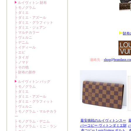
財布
連絡先：
shop@brandasn.c
最安挑戦のルイヴィトンスー
パーコピー ヴィトンダミエ財
布コピー LouisVuitton ポルト