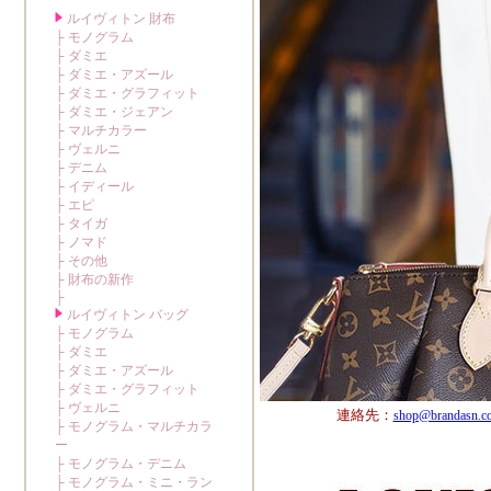
連絡先：
shop@brandasn.c