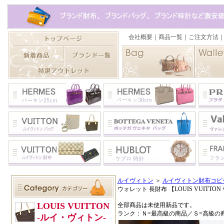
ルイヴィトン
＞
ルイヴィトン財布コピ
ウォレット 長財布 【LOUIS VUITTO
全部商品は未使用新品です。
ランク：Ｎ=最高級の商品／Ｓ=高級の