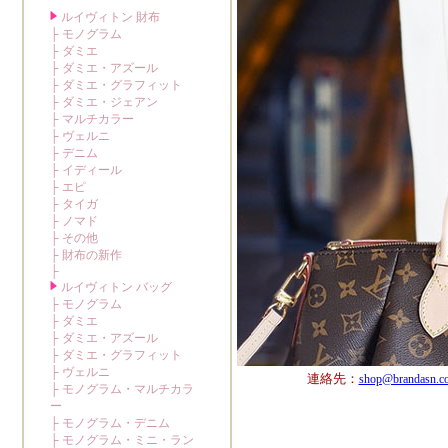
連絡先：
shop@brandasn.c