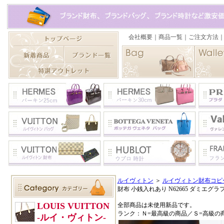
ルイヴィトン
＞
ルイヴィトン財布コピ
財布 小銭入れあり N62665 ダミエグ
全部商品は未使用新品です。
ランク：Ｎ=最高級の商品／Ｓ=高級の