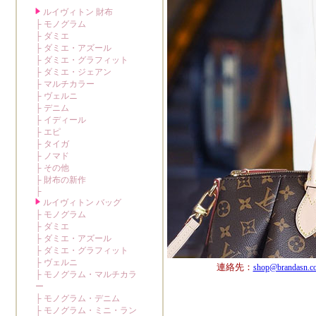
連絡先：
shop@brandasn.c