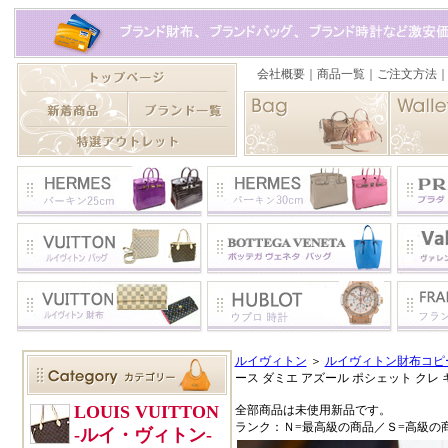
ルイヴィトン
＞
ルイヴィトン財布コピ
ース ダミエ アズール ポシェット クレ キ
全部商品は未使用新品です。
ランク：Ｎ=最高級の商品／Ｓ=高級の