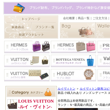
ルイヴィトン
＞
ルイヴィトン財布コピ
新品 小銭入れあり メンズ レディース エ
全部商品は未使用新品です。
ランク：Ｎ=最高級の商品／Ｓ=高級の