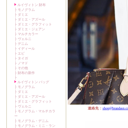
連絡先：
shop@brandasn.c