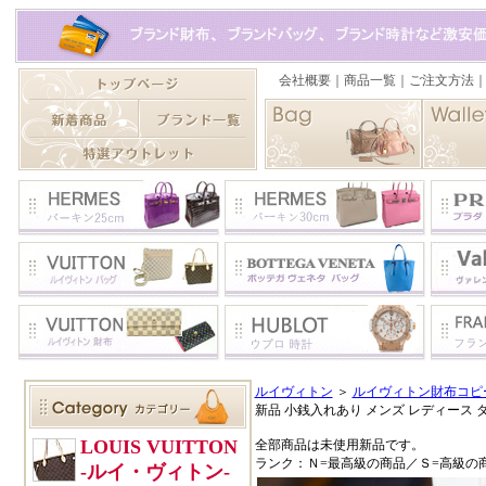
ルイヴィトン
＞
ルイヴィトン財布コピ
新品 小銭入れあり メンズ レディース ダ
全部商品は未使用新品です。
ランク：Ｎ=最高級の商品／Ｓ=高級の