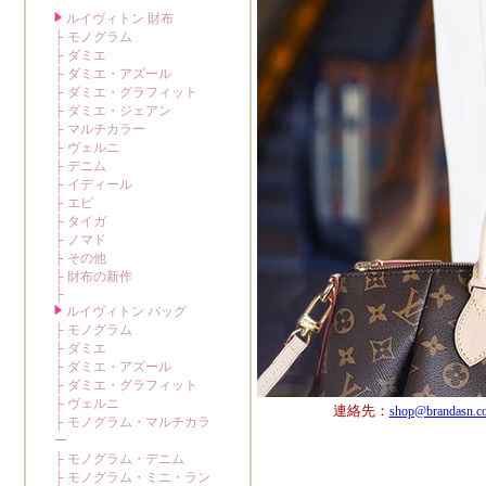
連絡先：
shop@brandasn.c