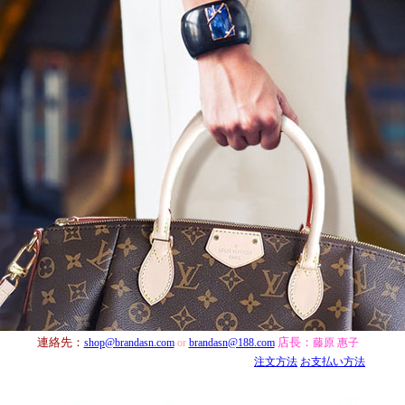
連絡先：
店長：
shop@brandasn.com
or
brandasn@188.com
藤原 惠子
注文方法
お支払い方法