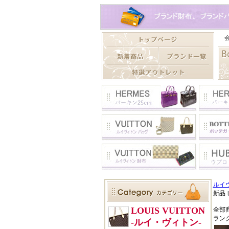
ルイ
新品 
全部
ラン