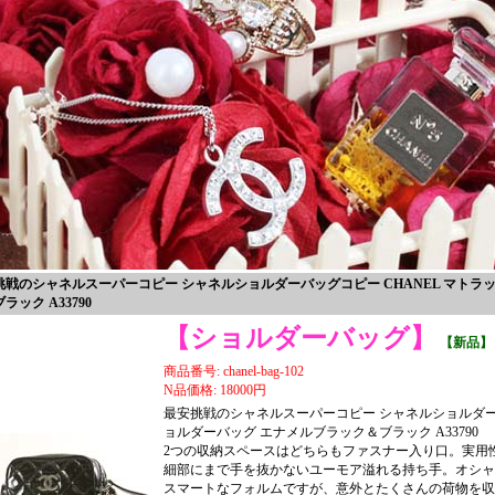
挑戦のシャネルスーパーコピー シャネルショルダーバッグコピー CHANEL マトラ
ラック A33790
【ショルダーバッグ】
【新品】
商品番号: chanel-bag-102
N品価格: 18000円
最安挑戦のシャネルスーパーコピー シャネルショルダーバ
ョルダーバッグ エナメルブラック＆ブラック A33790
2つの収納スペースはどちらもファスナー入り口。実用
細部にまで手を抜かないユーモア溢れる持ち手。オシャ
スマートなフォルムですが、意外とたくさんの荷物を収