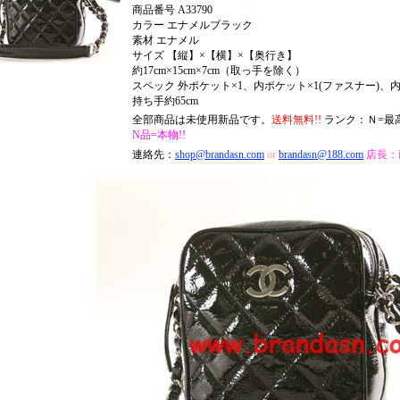
商品番号 A33790
カラー エナメルブラック
素材 エナメル
サイズ 【縦】×【横】×【奥行き】
約17cm×15cm×7cm（取っ手を除く）
スペック 外ポケット×1、内ポケット×1(ファスナー)、
持ち手約65cm
全部商品は未使用新品です。
送料無料!!
ランク：Ｎ=最
N品=本物!!
連絡先：
shop@brandasn.com
or
brandasn@188.com
店長：