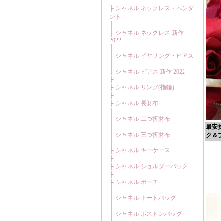
最安
ク＆ブ