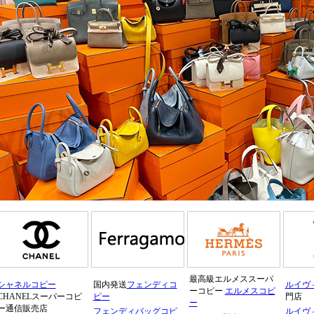
最高級エルメススーパ
シャネルコピー
国内発送
フェンディコ
ルイヴ
ーコピー
エルメスコピ
CHANELスーパーコピ
ピー
門店
ー
ー通信販売店
フェンディバッグコピ
ルイヴ