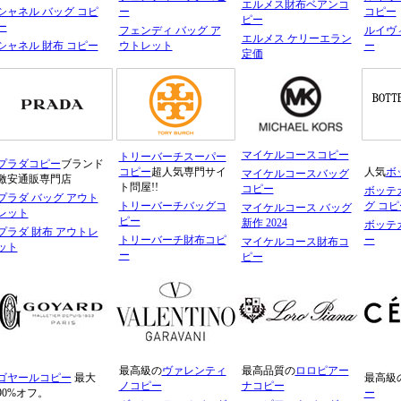
エルメス財布ベアンコ
シャネル バッグ コピ
ー
コピー
ピー
ー
フェンディ バッグ ア
ルイヴ
エルメス ケリーエラン
シャネル 財布 コピー
ウトレット
ー
定価
マイケルコースコピー
トリーバーチスーパー
プラダコピー
ブランド
コピー
超人気専門サイ
人気
ボ
マイケルコースバッグ
激安通販専門店
ト問屋!!
コピー
ボッテ
プラダ バッグ アウト
トリーバーチバッグコ
グ コピ
マイケルコース バッグ
レット
ピー
新作 2024
ボッテガ
プラダ 財布 アウトレ
トリーバーチ財布コピ
ー
マイケルコース財布コ
ット
ー
ピー
最高級の
ヴァレンティ
最高品質の
ロロピアー
ゴヤールコピー
最大
最高級
ノコピー
ナコピー
90%オフ。
ー