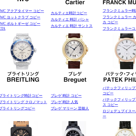
フランクミュラー時
IWC アクアタイマー コピー
カルティエ時計コピー
フランクミュラー 
IWC ヨットクラブ コピー
カルティエ 時計 パシャ
カ コピー
IWC ポルトギーゼ コピー
カルティエ 時計 サントス
ETA
フランクミュラーコ
パテックフィリップ
コピー
ブライトリング時計コピー
ブレゲ 時計 コピー
パテックフィリップ
ブライトリング クロノマット
ブレゲ 時計 人気
ス コピー
ブライトリングコピー
ブレゲ マリーン 芸能人
ロジェデュブイスー
ー