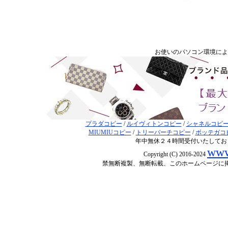
お使いのパソコン環境に
プラダコピー
/
ルイヴィトンコピー
/
シャネルコピ
MIUMIUコピー
/
トリーバーチコピー
/
ボッテガコ
年中無休２４時間受付いたしてお
www
Copyright (C) 2016-2024
禁無断複製、無断転載、このホームページに