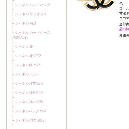
色
ゴー
寸法 約
ココ
全部
品=本物
連絡