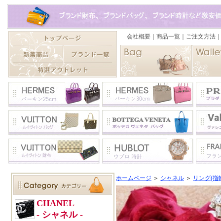
ホームページ
＞
シャネル
＞
リング(指