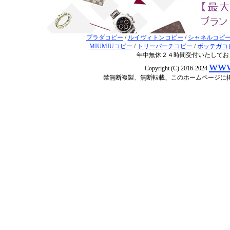
プラダコピー
/
ルイヴィトンコピー
/
シャネルコピ
MIUMIUコピー
/
トリーバーチコピー
/
ボッテガコ
年中無休２４時間受付いたしてお
www
Copyright (C) 2016-2024
禁無断複製、無断転載、このホームページに