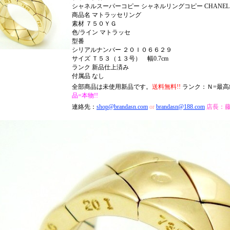
シャネルスーパーコピー シャネルリングコピー CHANEL
商品名 マトラッセリング
素材 ７５０ＹＧ
色/ライン マトラッセ
型番
シリアルナンバー ２０Ｉ０６６２９
サイズ Ｔ５３（１３号） 幅0.7cm
ランク 新品仕上済み
付属品 なし
全部商品は未使用新品です。
送料無料!!
ランク：Ｎ=最高
品=本物!!
連絡先：
shop@brandasn.com
or
brandasn@188.com
店長：藤