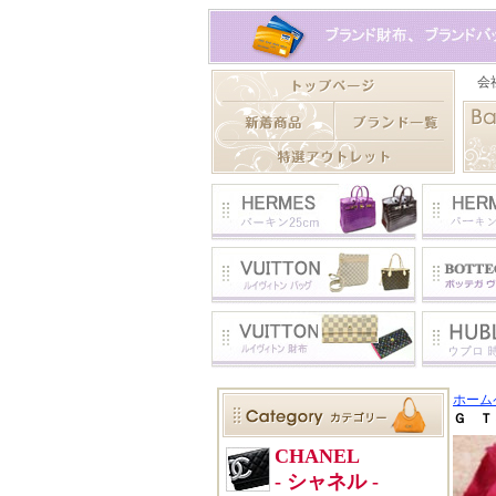
ホーム
Ｇ Ｔ５