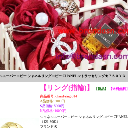
ルスーパーコピー シャネルリングコピー CHANELマトラッセリング★７５０ＹＧ Ｔ５
【リング(指輪)】
【新品】
【送料無料
商品番号: chanel-ring-014
A品価格: 3000円
S品価格: 5000円
N品価格: 10000円
シャネルスーパーコピー シャネルリングコピー CHAN
《121-3062》
ブランド名