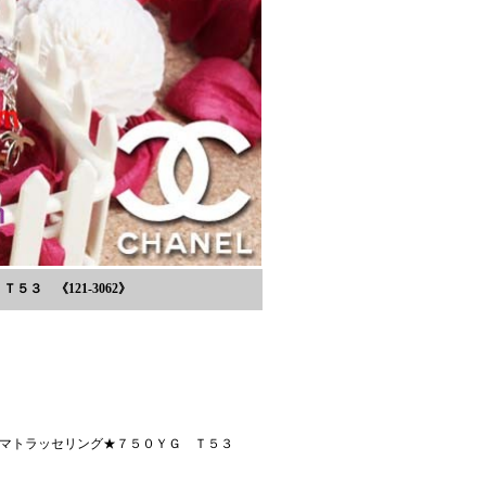
３ 《121-3062》
】
ELマトラッセリング★７５０ＹＧ Ｔ５３