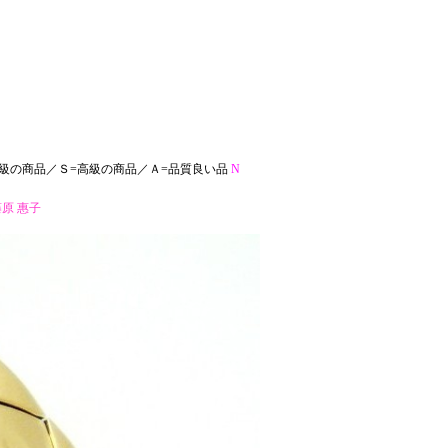
級の商品／Ｓ=高級の商品／Ａ=品質良い品
N
原 惠子