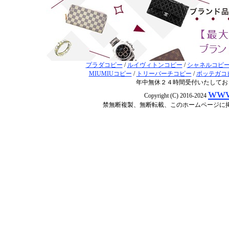
プラダコピー
/
ルイヴィトンコピー
/
シャネルコピ
MIUMIUコピー
/
トリーバーチコピー
/
ボッテガコ
年中無休２４時間受付いたしてお
www
Copyright (C) 2016-2024
禁無断複製、無断転載、このホームページに