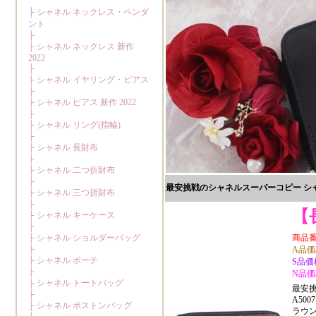
最安挑戦のシャネルスーパーコピー シャネル
【
商品番号:
A品価格
S品価格
N品価格
最安挑
A5007
ラウ