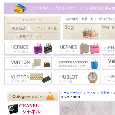
ホームページ
＞
シャネル
＞
長財布
＞
ラック A50071