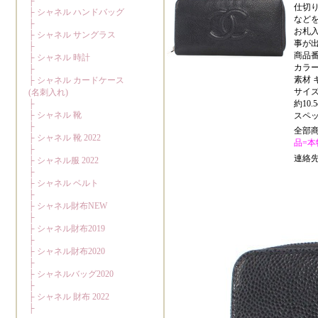
仕切
など
お札
事が
商品番号
カラー
素材 
サイズ
約10.5
スペッ
全部
品=本物
連絡