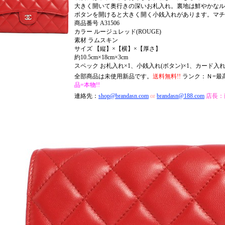
大きく開いて奥行きの深いお札入れ。裏地は鮮やかなル
ボタンを開けると大きく開く小銭入れがあります。マチ
商品番号 A31506
カラー ルージュレッド(ROUGE)
素材 ラムスキン
サイズ 【縦】×【横】×【厚さ】
約10.5cm×18cm×3cm
スペック お札入れ×1、小銭入れ(ボタン)×1、カード入れ
全部商品は未使用新品です。
送料無料!!
ランク：Ｎ=最
品=本物!!
連絡先：
shop@brandasn.com
or
brandasn@188.com
店長：