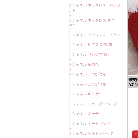
最安
A315