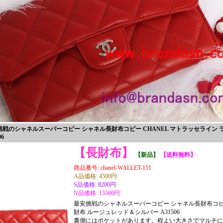
挑戦のシャネルスーパーコピー シャネル長財布コピー CHANEL マトラッセライン 
06
【長財布】
【新品】
【送料無料】
商品番号: chanel-WALLET-151
A品価格: 4500円
S品価格: 8200円
N品価格: 15500円
最安挑戦のシャネルスーパーコピー シャネル長財布コピー 
財布 ルージュレッド＆シルバー A31506
裏側にはポケットがあります。程よい大きさでマルチに