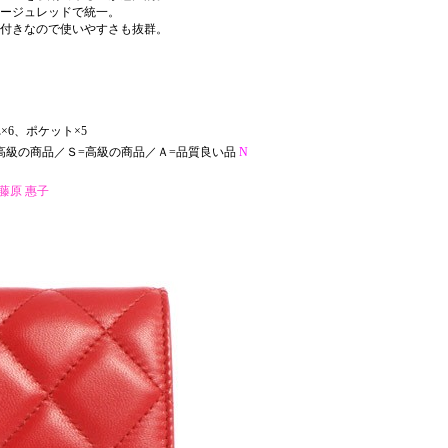
ージュレッドで統一。
付きなので使いやすさも抜群。
×6、ポケット×5
高級の商品／Ｓ=高級の商品／Ａ=品質良い品
N
藤原 惠子