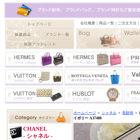
ホームページ
＞
シャネル
＞
長財布
＞
イボリー A37488