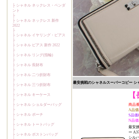
最安挑戦のシャネルスーパーコピー シャネ
【
商品番号:
A品価格
S品価格
N品価格
最安挑
ー A37
シル