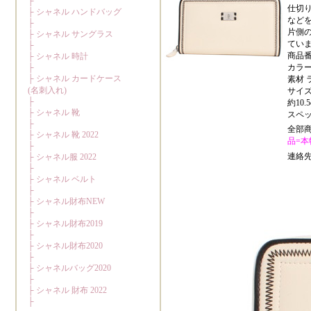
仕切
など
片側
てい
商品番号
カラー
素材 
サイズ
約10.5
スペッ
全部
品=本物
連絡