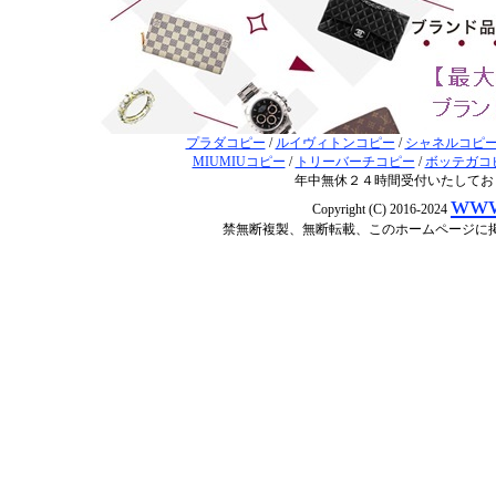
プラダコピー
/
ルイヴィトンコピー
/
シャネルコピ
MIUMIUコピー
/
トリーバーチコピー
/
ボッテガコ
年中無休２４時間受付いたしてお
www
Copyright (C) 2016-2024
禁無断複製、無断転載、このホームページに