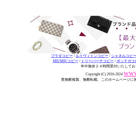
プラダコピー
/
ルイヴィトンコピー
/
シャネルコピ
MIUMIUコピー
/
トリーバーチコピー
/
ボッテガコ
年中無休２４時間受付いたしてお
www
Copyright (C) 2016-2024
禁無断複製、無断転載、このホームページに