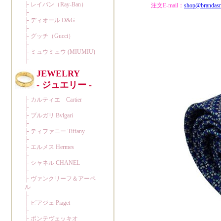
注文E-mail：
shop@brandas