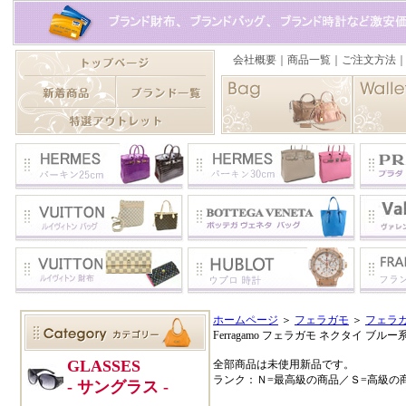
ホームページ
＞
フェラガモ
＞
フェラ
Ferragamo フェラガモ ネクタイ ブルー系 プリ
全部商品は未使用新品です。
ランク：Ｎ=最高級の商品／Ｓ=高級の