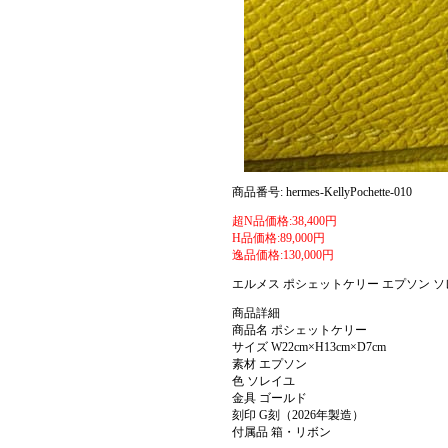
商品番号: hermes-KellyPochette-010
超N品価格:38,400円
H品価格:89,000円
逸品価格:130,000円
エルメス ポシェットケリー エプソン ソ
商品詳細
商品名 ポシェットケリー
サイズ W22cm×H13cm×D7cm
素材 エプソン
色 ソレイユ
金具 ゴールド
刻印 G刻（2026年製造）
付属品 箱・リボン