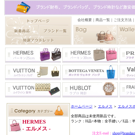
ホームページ
＞
エルメス
＞
エルメス
全部商品は未使用新品です。
ランク：H品=本物：全手縫い／E品：
注文E-mail：
shop@brandas