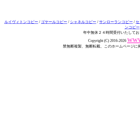
ルイヴィトンコピー
/
ゴヤールコピー
/
シャネルコピー
/
サンローランコピー
/
セ
ンコピー
年中無休２４時間受付いたしてお
www
Copyright (C) 2016-2026
禁無断複製、無断転載、このホームページに