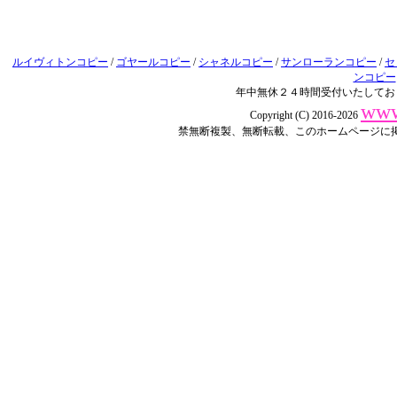
ルイヴィトンコピー
/
ゴヤールコピー
/
シャネルコピー
/
サンローランコピー
/
セ
ンコピー
年中無休２４時間受付いたしてお
www
Copyright (C) 2016-2026
禁無断複製、無断転載、このホームページに