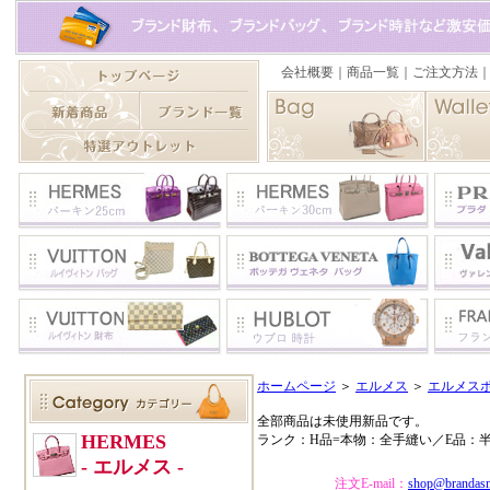
ホームページ
＞
エルメス
＞
エルメス
全部商品は未使用新品です。
ランク：H品=本物：全手縫い／E品：
注文E-mail：
shop@brandas