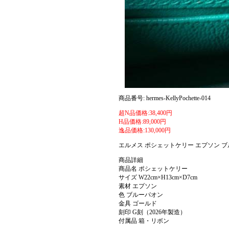
商品番号: hermes-KellyPochette-014
超N品価格:38,400円
H品価格:89,000円
逸品価格:130,000円
エルメス ポシェットケリー エプソン 
商品詳細
商品名 ポシェットケリー
サイズ W22cm×H13cm×D7cm
素材 エプソン
色 ブルーパオン
金具 ゴールド
刻印 G刻（2026年製造）
付属品 箱・リボン