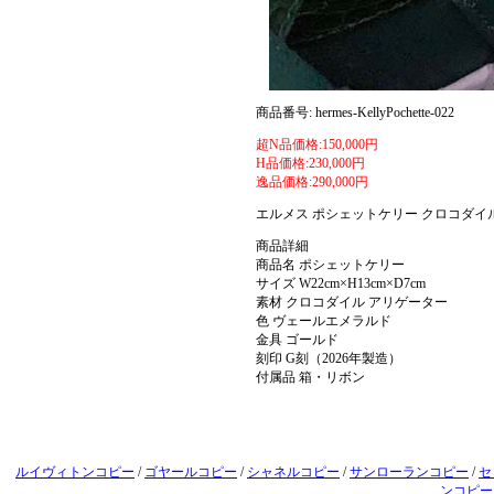
商品番号: hermes-KellyPochette-022
超N品価格:150,000円
H品価格:230,000円
逸品価格:290,000円
エルメス ポシェットケリー クロコダイ
商品詳細
商品名 ポシェットケリー
サイズ W22cm×H13cm×D7cm
素材 クロコダイル アリゲーター
色 ヴェールエメラルド
金具 ゴールド
刻印 G刻（2026年製造）
付属品 箱・リボン
ルイヴィトンコピー
/
ゴヤールコピー
/
シャネルコピー
/
サンローランコピー
/
セ
ンコピー