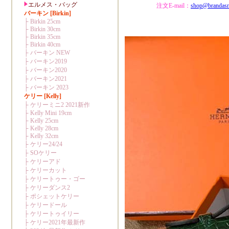
注文E-mail：
shop@brandas