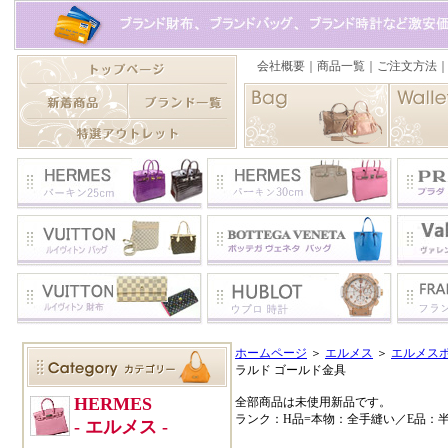
ホームページ
＞
エルメス
＞
エルメス
ラルド ゴールド金具
全部商品は未使用新品です。
ランク：H品=本物：全手縫い／E品：