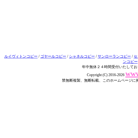
ルイヴィトンコピー
/
ゴヤールコピー
/
シャネルコピー
/
サンローランコピー
/
セ
ンコピー
年中無休２４時間受付いたしてお
www
Copyright (C) 2016-2026
禁無断複製、無断転載、このホームページに