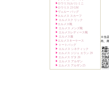
※当
尚、