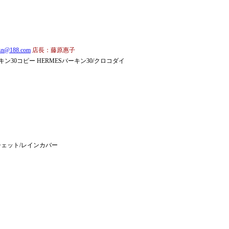
asn@188.com
店長：藤原惠子
ン30コピー HERMESバーキン30/クロコダイ
ロシェット/レインカバー