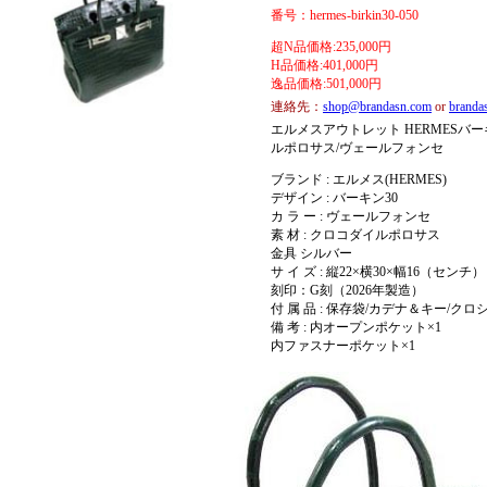
番号：hermes-birkin30-050
超N品価格:235,000円
H品価格:401,000円
逸品価格:501,000円
連絡先：
shop@brandasn.com
or
brand
エルメスアウトレット HERMESバーキ
ルポロサス/ヴェールフォンセ
ブランド : エルメス(HERMES)
デザイン : バーキン30
カ ラ ー : ヴェールフォンセ
素 材 : クロコダイルポロサス
金具 シルバー
サ イ ズ : 縦22×横30×幅16（センチ）
刻印：G刻（2026年製造）
付 属 品 : 保存袋/カデナ＆キー/ク
備 考 : 内オープンポケット×1
内ファスナーポケット×1