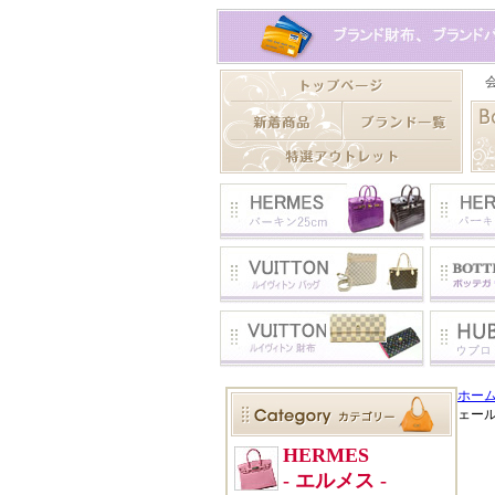
ホー
ェー