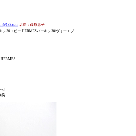
asn@188.com
店長：藤原惠子
ン30コピー HERMESバーキン30/ヴォーエプ
HERMES
ー×1
存袋