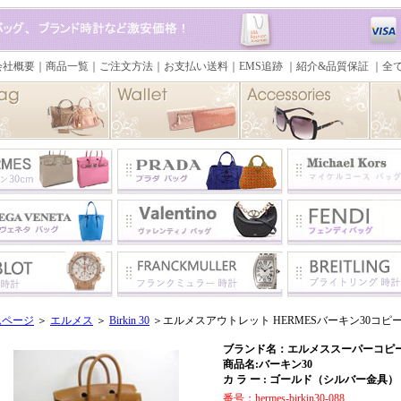
ムページ
＞
エルメス
＞
Birkin 30
＞エルメスアウトレット HERMESバーキン30コピー
ブランド名：エルメススーパーコピー 
商品名:バーキン30
カ ラ ー : ゴールド（シルバー金具）
番号：hermes-birkin30-088