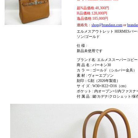
超N品価格:48,300円
H品価格:128,000円
逸品価格:185,000円
連絡先：
shop@brandasn.com
or
brand
エルメスアウトレット HERMESバーキ
ソン/ゴールド
仕 様 :
新品未使用です
ブランド名: エルメススーパーコピー 
商 品 名 : バーキン30
カ ラ ー : ゴールド（シルバー金具）
素 材 : ヴォーエプソン
刻印：G刻（2026年製造）
サ イ ズ : W30×H22×D16（cm）
ポケット : 内オープン×1/内ファスナ
付 属 品 : 鍵/カデナ/クロシェット/保