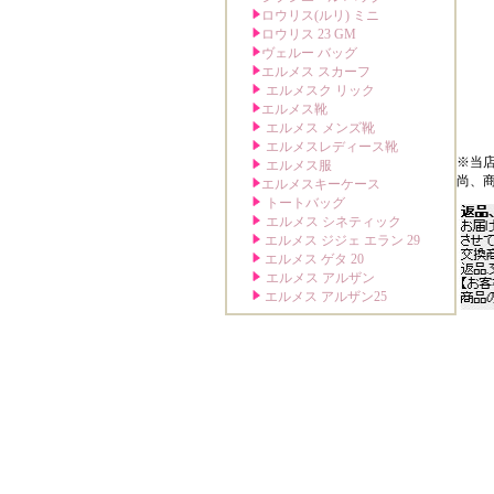
※当
尚、