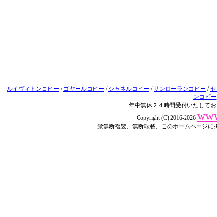
ルイヴィトンコピー
/
ゴヤールコピー
/
シャネルコピー
/
サンローランコピー
/
セ
ンコピー
年中無休２４時間受付いたしてお
www
Copyright (C) 2016-2026
禁無断複製、無断転載、このホームページに