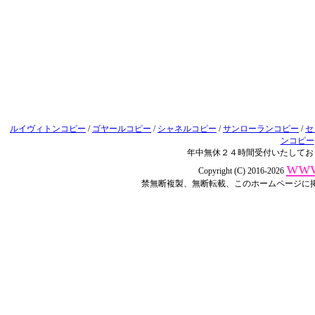
ルイヴィトンコピー
/
ゴヤールコピー
/
シャネルコピー
/
サンローランコピー
/
セ
ンコピー
年中無休２４時間受付いたしてお
www
Copyright (C) 2016-2026
禁無断複製、無断転載、このホームページに