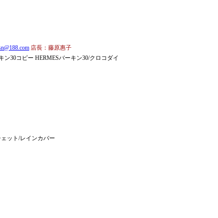
asn@188.com
店長：藤原惠子
ン30コピー HERMESバーキン30/クロコダイ
ロシェット/レインカバー