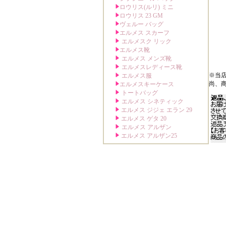
※当
尚、