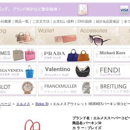
ムページ
＞
エルメス
＞
Birkin 30
＞エルメスアウトレット HERMESバーキン30コピー
ズ
ブランド名：エルメススーパーコピー 
商品名:バーキン30
カ ラ ー : ブレイズ