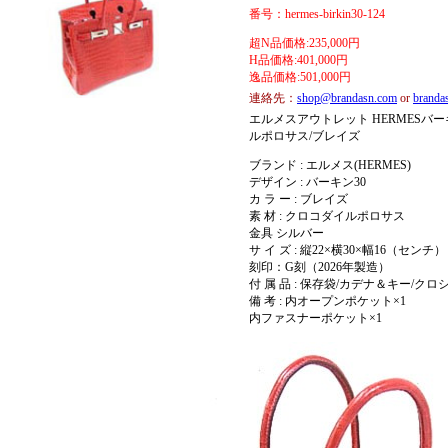
番号：hermes-birkin30-124
超N品価格:235,000円
H品価格:401,000円
逸品価格:501,000円
連絡先：
shop@brandasn.com
or
brand
エルメスアウトレット HERMESバーキ
ルポロサス/ブレイズ
ブランド : エルメス(HERMES)
デザイン : バーキン30
カ ラ ー : ブレイズ
素 材 : クロコダイルポロサス
金具 シルバー
サ イ ズ : 縦22×横30×幅16（センチ）
刻印：G刻（2026年製造）
付 属 品 : 保存袋/カデナ＆キー/ク
備 考 : 内オープンポケット×1
内ファスナーポケット×1