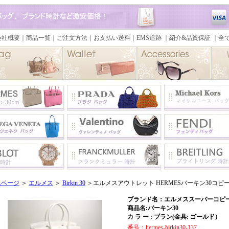
ムページ
＞
エルメス
＞
Birkin 30
＞エルメスアウトレット HERMESバーキン30コピー 
ブランド名：エルメススーパーコピー 
商品名:バーキン30
カ ラ ー : ブラン(金具: ゴールド）
番号：hermes-birkin30-137