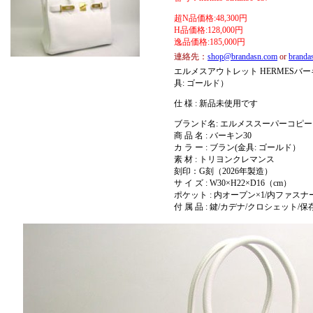
超N品価格:48,300円
H品価格:128,000円
逸品価格:185,000円
連絡先：
shop@brandasn.com
or
brand
エルメスアウトレット HERMESバーキ
具: ゴールド）
仕 様 : 新品未使用です
ブランド名: エルメススーパーコピー 
商 品 名 : バーキン30
カ ラ ー : ブラン(金具: ゴールド）
素 材 : トリヨンクレマンス
刻印：G刻（2026年製造）
サ イ ズ : W30×H22×D16（cm）
ポケット : 内オープン×1/内ファスナ
付 属 品 : 鍵/カデナ/クロシェット/保