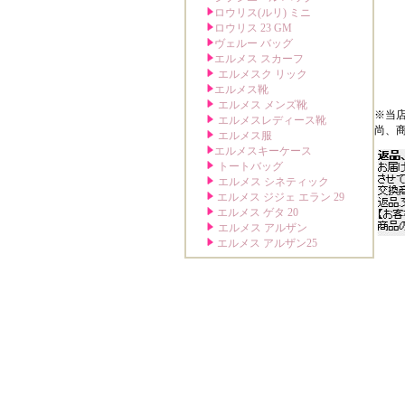
※当
尚、