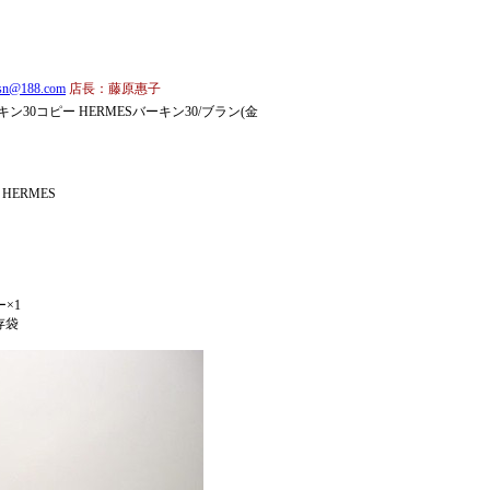
asn@188.com
店長：藤原惠子
ン30コピー HERMESバーキン30/ブラン(金
HERMES
ー×1
存袋