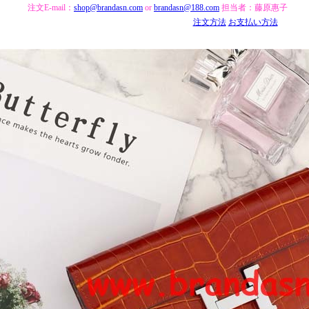
注文E-mail：
shop@brandasn.com
or
brandasn@188.com
担当者：藤原惠子
注文方法
お支払い方法