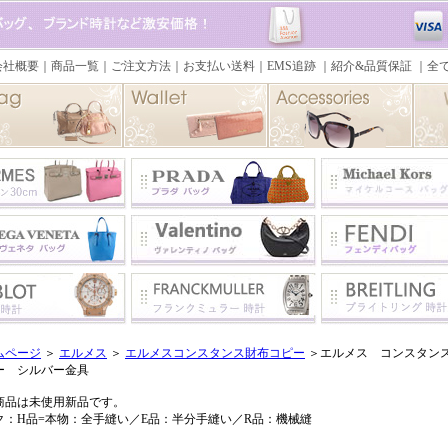
ムページ
＞
エルメス
＞
エルメスコンスタンス財布コピー
＞エルメス コンスタン
ー シルバー金具
商品は未使用新品です。
ク：H品=本物：全手縫い／E品：半分手縫い／R品：機械縫