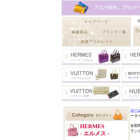
ホー
ータ
全部
ラン