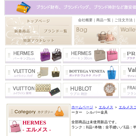
ホームページ
＞
エルメス
＞
エルメス
ーター シルバー金具
全部商品は未使用新品です。
ランク：H品=本物：全手縫い／E品：