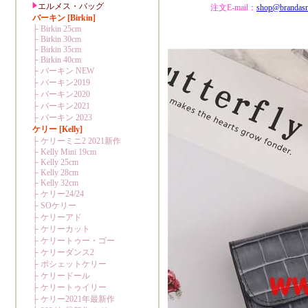
注文E-mail：
shop@brandas