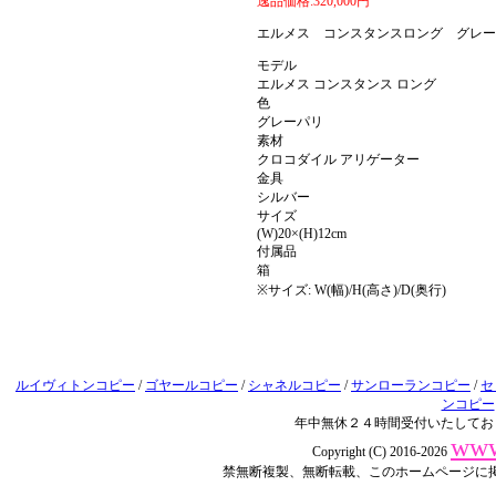
逸品価格:320,000円
エルメス コンスタンスロング グレー
モデル
エルメス コンスタンス ロング
色
グレーパリ
素材
クロコダイル アリゲーター
金具
シルバー
サイズ
(W)20×(H)12cm
付属品
箱
※サイズ: W(幅)/H(高さ)/D(奥行)
ルイヴィトンコピー
/
ゴヤールコピー
/
シャネルコピー
/
サンローランコピー
/
セ
ンコピー
年中無休２４時間受付いたしてお
www
Copyright (C) 2016-2026
禁無断複製、無断転載、このホームページに