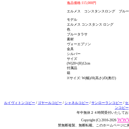
逸品価格:115,000円
エルメス コンスタンスロング ブルー
モデル
エルメス コンスタンス ロング
色
ブルータラサ
素材
ヴォーエプソン
金具
シルバー
サイズ
(W)20×(H)12cm
付属品
箱
※サイズ: W(幅)/H(高さ)/D(奥行)
ルイヴィトンコピー
/
ゴヤールコピー
/
シャネルコピー
/
サンローランコピー
/
セ
ンコピー
年中無休２４時間受付いたしてお
www
Copyright (C) 2016-2026
禁無断複製、無断転載、このホームページに