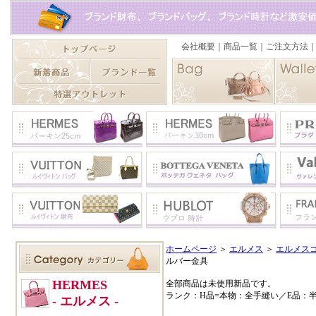
ホームページ
＞
エルメス
＞
エルメス
ルバー金具
全部商品は未使用新品です。
ランク：H品=本物：全手縫い／E品：