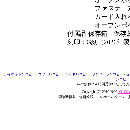
オープンポケッ
ファスナー式小
カード入れ×
オープンポケッ
付属品 保存箱 保存
刻印：G刻（2026年
ルイヴィトンコピー
/
ゴヤールコピー
/
シャネルコピー
/
サンローランコピー
/
セ
ンコピー
年中無休２４時間受付いたしてお
www
Copyright (C) 2016-2026
禁無断複製、無断転載、このホームページに