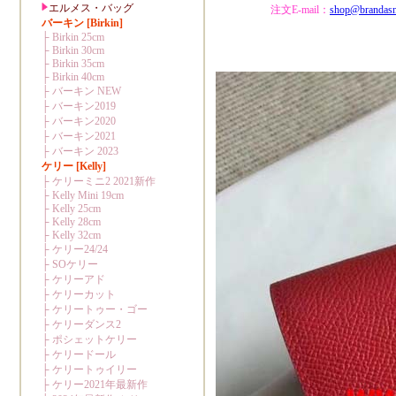
注文E-mail：
shop@brandas