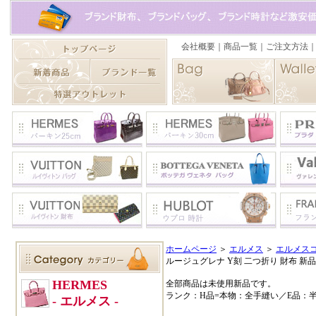
ホームページ
＞
エルメス
＞
エルメス
ルージュグレナ Y刻 二つ折り 財布 新品
全部商品は未使用新品です。
ランク：H品=本物：全手縫い／E品：