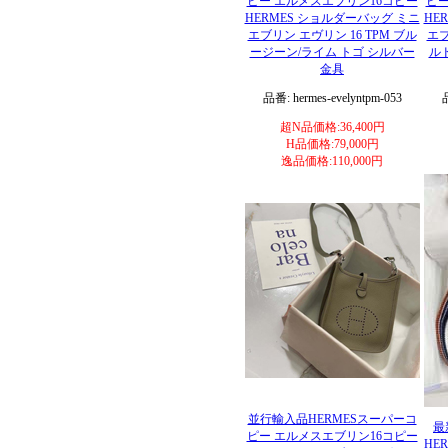
ピー エルメスエブリン16コピー
ピー
HERMES ショルダーバッグ ミニ
HE
エブリン エヴリン 16 TPM ブル
エブ
ージーン/ライム トゴ シルバー
ル
金具
品番: hermes-evelyntpm-053
品
超N品価格:36,400円
H品価格:79,000円
逸品価格:110,000円
並行輸入品HERMESスーパーコ
最
ピー エルメスエブリン16コピー
HE