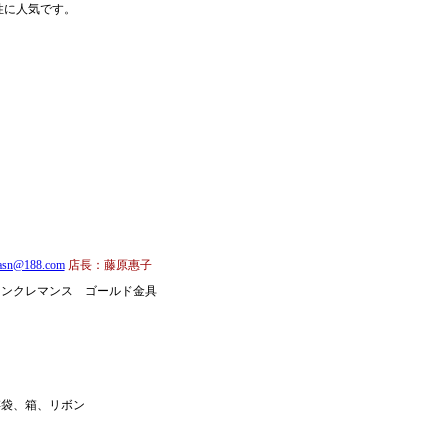
性に人気です。
）
asn@188.com
店長：藤原惠子
ヨンクレマンス ゴールド金具
存袋、箱、リボン