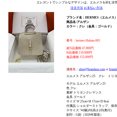
エレガントでシンプルなデザインは、エルメスを好む女
注文方法
お支払い方法
ブランド名：HERMES（エルメス
商品名:アルザン
カラー：クレ（金具：ゴールド）
番号：hermes-Halzan-003
超N品価格:47,800円
H品価格:110,000円
逸品価格:155,000円
連絡先：
shop@brandasn.com
or
brand
エルメス アルザン25 クレ トリ
モデル エルメス アルザン25
色 クレ
素材 トリヨンクレマンス
金具 ゴールド
サイズ W 25cm×H 17cm×D 8cm
付属品 ショルダーストラップ、保
※サイズ: W(幅)/H(高さ)/D(奥行)
刻印：G刻（2026年製造）