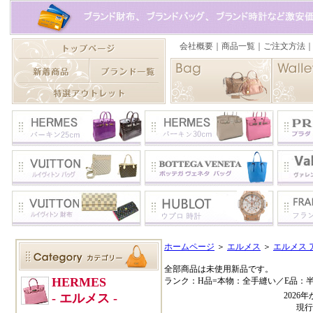
ホームページ
＞
エルメス
＞
エルメス 
全部商品は未使用新品です。
ランク：H品=本物：全手縫い／E品：
202
現行