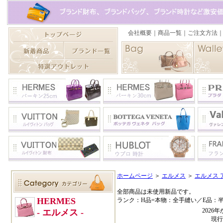
ホームページ
＞
エルメス
＞
エルメス 
全部商品は未使用新品です。
ランク：H品=本物：全手縫い／E品：
202
現行