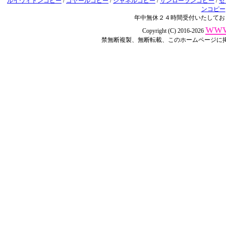
ルイヴィトンコピー
/
ゴヤールコピー
/
シャネルコピー
/
サンローランコピー
/
セ
ンコピー
年中無休２４時間受付いたしてお
www
Copyright (C) 2016-2026
禁無断複製、無断転載、このホームページに