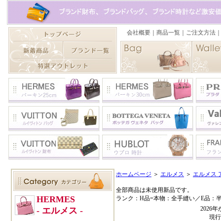
ホームページ
＞
エルメス
＞
エルメス 
全部商品は未使用新品です。
ランク：H品=本物：全手縫い／E品：
202
現行