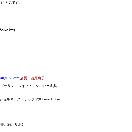
性に人気です。
）
シルバー）
asn@188.com
店長：藤原惠子
ヌプッサン スイフト シルバー金具
cmショルダーストラップ 約83cm～113cm
存袋、箱、リボン