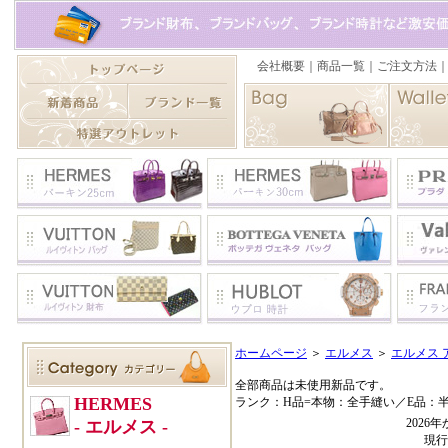
ホームページ
＞
エルメス
＞
エルメス 
全部商品は未使用新品です。
ランク：H品=本物：全手縫い／E品：
202
現行