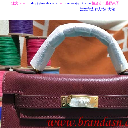
注文E-mail：
shop@brandasn.com
or
brandasn@188.com
担当者：藤原惠子
注文方法
お支払い方法