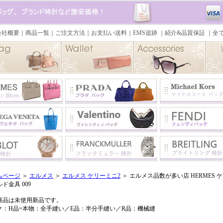
ムページ
＞
エルメス
＞
エルメス ケリーミニ2
＞ エルメス品数が多い店 HERMES
ド金具 009
商品は未使用新品です。
ク：H品=本物：全手縫い／E品：半分手縫い／R品：機械縫