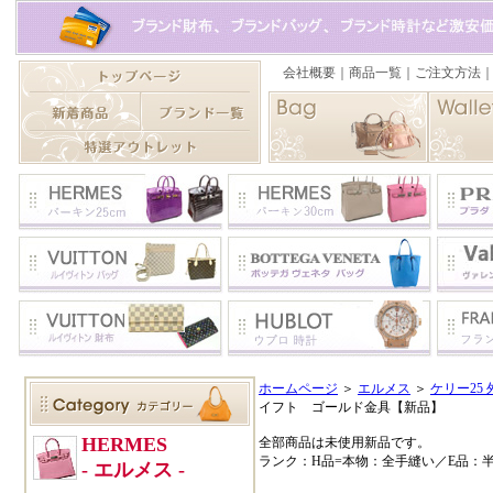
ホームページ
＞
エルメス
＞
ケリー25 
イフト ゴールド金具【新品】
全部商品は未使用新品です。
ランク：H品=本物：全手縫い／E品：