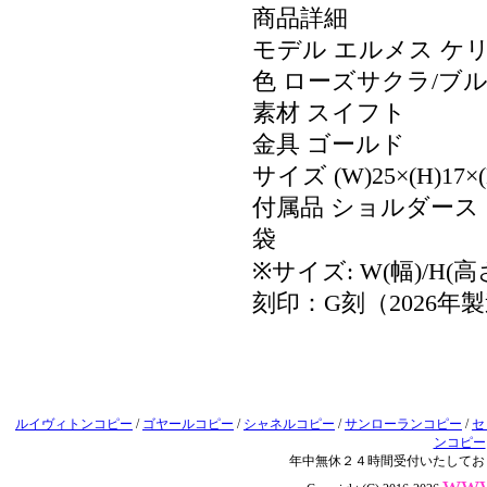
商品詳細
モデル エルメス ケリー
色 ローズサクラ/ブ
素材 スイフト
金具 ゴールド
サイズ (W)25×(H)17×(
付属品 ショルダー
袋
※サイズ: W(幅)/H(高
刻印：G刻（2026年
ルイヴィトンコピー
/
ゴヤールコピー
/
シャネルコピー
/
サンローランコピー
/
セ
ンコピー
年中無休２４時間受付いたしてお
www