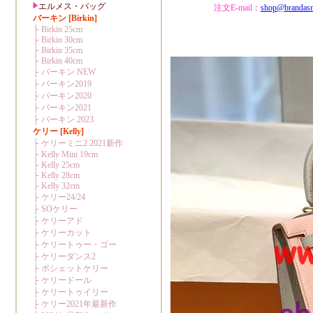
注文E-mail：
shop@brandas