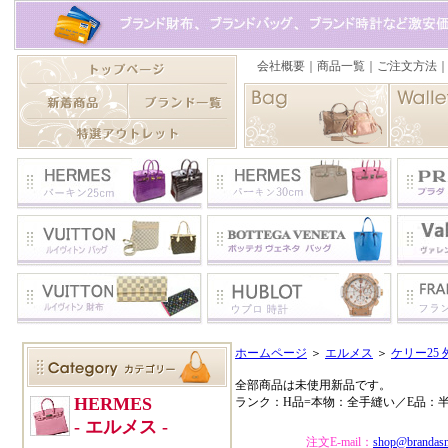
ホームページ
＞
エルメス
＞
ケリー25 
全部商品は未使用新品です。
ランク：H品=本物：全手縫い／E品：
注文E-mail：
shop@brandas