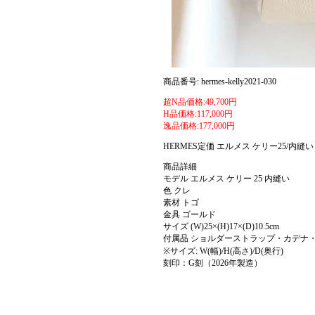
商品番号: hermes-kelly2021-030
超N品価格:49,700円
H品価格:117,000円
逸品価格:177,000円
HERMES定価 エルメス ケリー25/
商品詳細
モデル エルメス ケリー 25 内縫い
色 クレ
素材 トゴ
金具 ゴールド
サイズ (W)25×(H)17×(D)10.5cm
付属品 ショルダーストラップ・カデナ
※サイズ: W(幅)/H(高さ)/D(奥行)
刻印：G刻（2026年製造）