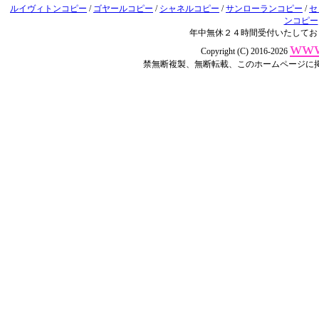
ルイヴィトンコピー
/
ゴヤールコピー
/
シャネルコピー
/
サンローランコピー
/
セ
ンコピー
年中無休２４時間受付いたしてお
www
Copyright (C) 2016-2026
禁無断複製、無断転載、このホームページに