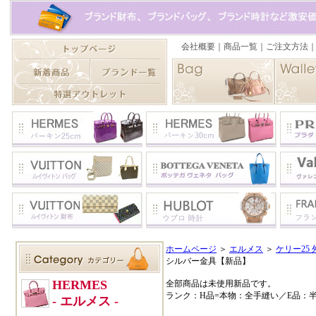
ホームページ
＞
エルメス
＞
ケリー25 
シルバー金具【新品】
全部商品は未使用新品です。
ランク：H品=本物：全手縫い／E品：