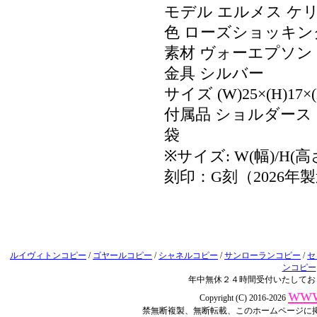
モデル エルメス ケリー
色 ローズショッキン
素材 ヴォーエプソン
金具 シルバー
サイズ (W)25×(H)17×(
付属品 ショルダー
袋
※サイズ: W(幅)/H(高
刻印：G刻（2026年
ルイヴィトンコピー
/
ゴヤールコピー
/
シャネルコピー
/
サンローランコピー
/
セ
ンコピー
年中無休２４時間受付いたしてお
www
Copyright (C) 2016-2026
禁無断複製、無断転載、このホームページに