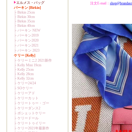
注文E-mail：
shop@brandas